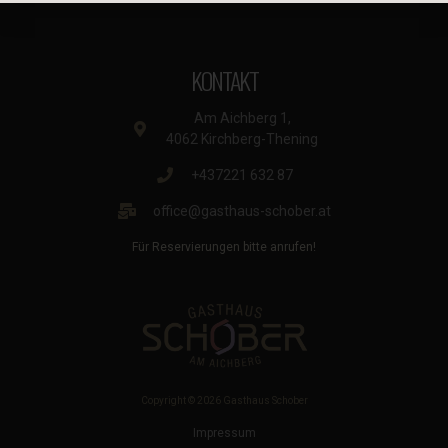
KONTAKT
Am Aichberg 1,
4062 Kirchberg-Thening
+437221 632 87
office@gasthaus-schober.at
Für Reservierungen bitte anrufen!
Copyright © 2026 Gasthaus Schober
Impressum